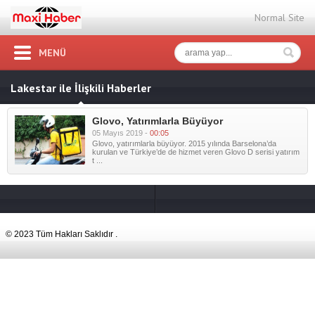
Normal Site
MENÜ
Lakestar ile İlişkili Haberler
Glovo, Yatırımlarla Büyüyor
05 Mayıs 2019 -
00:05
Glovo, yatırımlarla büyüyor. 2015 yılında Barselona’da
kurulan ve Türkiye’de de hizmet veren Glovo D serisi yatırım
t ...
© 2023 Tüm Hakları Saklıdır .