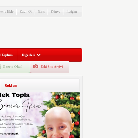
itene Ekle
Kayıt Ol
Giriş
Künye
İletişim
l Toplum
Diğerleri
Gazete Oku!
Eski Site Arşivi
Reklam