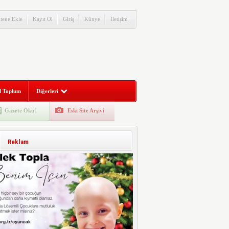
itene Ekle
Kayıt Ol
Giriş
Künye
İletişim
l Toplum
Diğerleri
Gazete Oku!
Eski Site Arşivi
Reklam