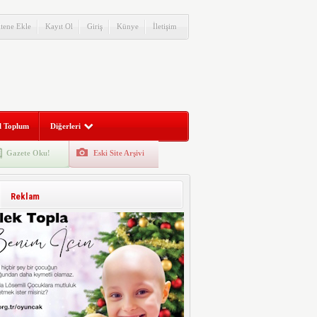
itene Ekle
Kayıt Ol
Giriş
Künye
İletişim
l Toplum
Diğerleri
Gazete Oku!
Eski Site Arşivi
Reklam