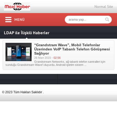
Normal Site
MENÜ
LDAP ile İlişkili Haberler
“Grandstram Wave”, Mobil Telefonlar
Üzerinden VoIP Tabanlı Telefon Görüşmesi
Sağlıyor
26 Mart 2015 -
02:56
Grandstream Networks, ağ tabanlı telefon santralleri için
sunduğu Grandstream Wave'i duyurdu. Android işletim sistem ...
© 2023 Tüm Hakları Saklıdır .