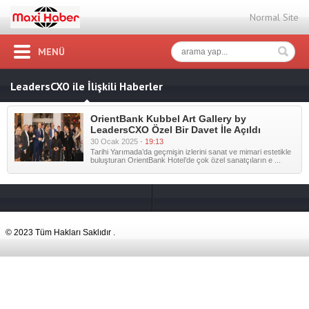
Normal Site
MENÜ
LeadersCXO ile İlişkili Haberler
OrientBank Kubbel Art Gallery by
LeadersCXO Özel Bir Davet İle Açıldı
30 Ocak 2025 -
19:13
Tarihi Yarımada’da geçmişin izlerini sanat ve mimari estetikle
buluşturan OrientBank Hotel’de çok özel sanatçıların e ...
© 2023 Tüm Hakları Saklıdır .