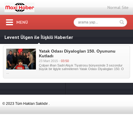
Normal Site
MENÜ
Levent Ülgen ile İlişkili Haberler
Yatak Odası Diyalogları 150. Oyununu
Kutladı
23 Mart 2015 -
03:50
Çolpan ilhan Sadri Alışık Tiyatrosu bünyesinde 3 sezondur
büyük bir ilgiyle sahnelenen Yatak Odası Diyalogları 150. O
...
© 2023 Tüm Hakları Saklıdır .