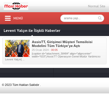
Normal Site
MENÜ
Levent Yalçın ile İlişkili Haberler
AssisTT, Girişimci Müşteri Temsilcisi
Modelini Tüm Türkiye’ye Açtı
25 Ocak 2024 -
00:05
[caption id="attachment_58484" align="aligncenter"
width="633"] AssisTT Operasyon Genel Müdür Yardımcısı
Levent Yalçın[ ...
© 2023 Tüm Hakları Saklıdır .