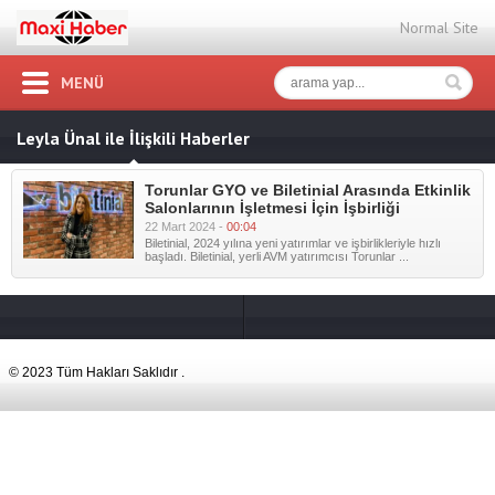
Normal Site
MENÜ
Leyla Ünal ile İlişkili Haberler
Torunlar GYO ve Biletinial Arasında Etkinlik
Salonlarının İşletmesi İçin İşbirliği
22 Mart 2024 -
00:04
Biletinial, 2024 yılına yeni yatırımlar ve işbirlikleriyle hızlı
başladı. Biletinial, yerli AVM yatırımcısı Torunlar ...
© 2023 Tüm Hakları Saklıdır .