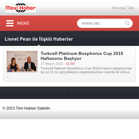
Normal Site
MENÜ
Lionel Pean ile İlişkili Haberler
Turkcell Platinum Bosphorus Cup 2015
Haftasonu Başlıyor
27 Mayıs 2015 -
01:59
Turkcell Platinum Bosphorus Cup 2015’in basın toplantısında
bu yıl 14.’sü gerçekleşen organizasyonun sporda bir dünya
...
© 2023 Tüm Hakları Saklıdır .