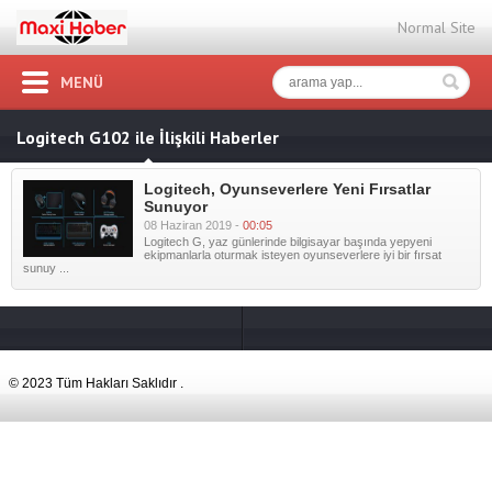
Normal Site
MENÜ
Logitech G102 ile İlişkili Haberler
Logitech, Oyunseverlere Yeni Fırsatlar
Sunuyor
08 Haziran 2019 -
00:05
Logitech G, yaz günlerinde bilgisayar başında yepyeni
ekipmanlarla oturmak isteyen oyunseverlere iyi bir fırsat
sunuy ...
© 2023 Tüm Hakları Saklıdır .