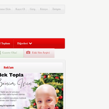
itene Ekle
Kayıt Ol
Giriş
Künye
İletişim
l Toplum
Diğerleri
Gazete Oku!
Eski Site Arşivi
Reklam