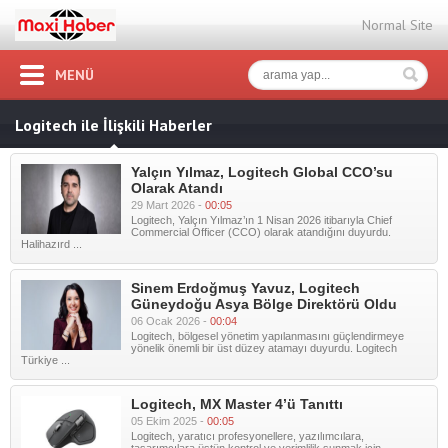
Normal Site
MENÜ
Logitech ile İlişkili Haberler
Yalçın Yılmaz, Logitech Global CCO’su
Olarak Atandı
29 Mart 2026 -
00:05
Logitech, Yalçın Yılmaz’ın 1 Nisan 2026 itibarıyla Chief
Commercial Officer (CCO) olarak atandığını duyurdu.
Halihazırd ...
Sinem Erdoğmuş Yavuz, Logitech
Güneydoğu Asya Bölge Direktörü Oldu
06 Ocak 2026 -
00:04
Logitech, bölgesel yönetim yapılanmasını güçlendirmeye
yönelik önemli bir üst düzey atamayı duyurdu. Logitech
Türkiye ...
Logitech, MX Master 4’ü Tanıttı
05 Ekim 2025 -
00:05
Logitech, yaratıcı profesyonellere, yazılımcılara,