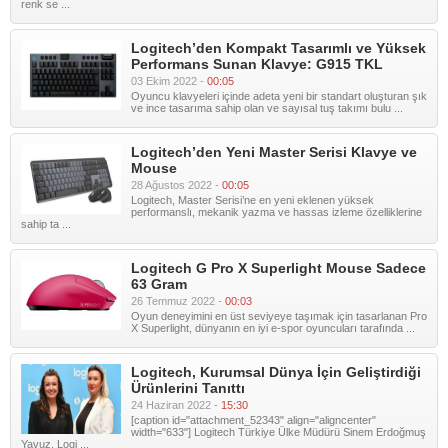
renk se ...
Logitech’den Kompakt Tasarımlı ve Yüksek
Performans Sunan Klavye: G915 TKL
03 Ekim 2022 -
00:05
Oyuncu klavyeleri içinde adeta yeni bir standart oluşturan şık
ve ince tasarıma sahip olan ve sayısal tuş takımı bulu ...
Logitech’den Yeni Master Serisi Klavye ve
Mouse
28 Ağustos 2022 -
00:05
Logitech, Master Serisi’ne en yeni eklenen yüksek
performanslı, mekanik yazma ve hassas izleme özelliklerine
sahip ta ...
Logitech G Pro X Superlight Mouse Sadece
63 Gram
26 Temmuz 2022 -
00:03
Oyun deneyimini en üst seviyeye taşımak için tasarlanan Pro
X Superlight, dünyanın en iyi e-spor oyuncuları tarafında ...
Logitech, Kurumsal Dünya İçin Geliştirdiği
Ürünlerini Tanıttı
24 Haziran 2022 -
15:30
[caption id="attachment_52343" align="aligncenter"
width="633"] Logitech Türkiye Ülke Müdürü Sinem Erdoğmuş
Yavuz, Logi ...