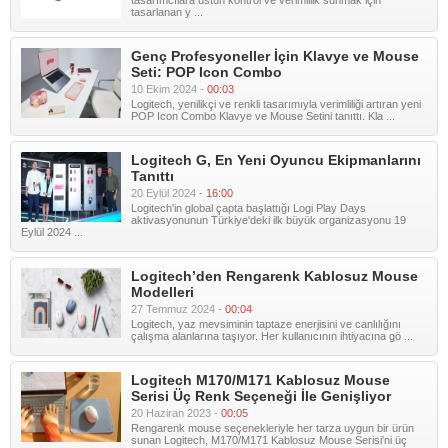
tasarımcılara üstün kontrol ve verimlilik sunmak için
tasarlanan y ...
Genç Profesyoneller İçin Klavye ve Mouse
Seti: POP Icon Combo
10 Ekim 2024 -
00:03
Logitech, yenilikçi ve renkli tasarımıyla verimliliği artıran yeni
POP Icon Combo Klavye ve Mouse Setini tanıttı. Kla ...
Logitech G, En Yeni Oyuncu Ekipmanlarını
Tanıttı
20 Eylül 2024 -
16:00
Logitech'in global çapta başlattığı Logi Play Days
aktivasyonunun Türkiye'deki ilk büyük organizasyonu 19
Eylül 2024 ...
Logitech’den Rengarenk Kablosuz Mouse
Modelleri
27 Temmuz 2024 -
00:04
Logitech, yaz mevsiminin taptaze enerjisini ve canlılığını
çalışma alanlarına taşıyor. Her kullanıcının ihtiyacına gö ...
Logitech M170/M171 Kablosuz Mouse
Serisi Üç Renk Seçeneği İle Genişliyor
20 Haziran 2023 -
00:05
Rengarenk mouse seçenekleriyle her tarza uygun bir ürün
sunan Logitech, M170/M171 Kablosuz Mouse Serisi'ni üç