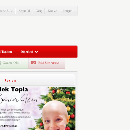
itene Ekle
Kayıt Ol
Giriş
Künye
İletişim
l Toplum
Diğerleri
Gazete Oku!
Eski Site Arşivi
Reklam