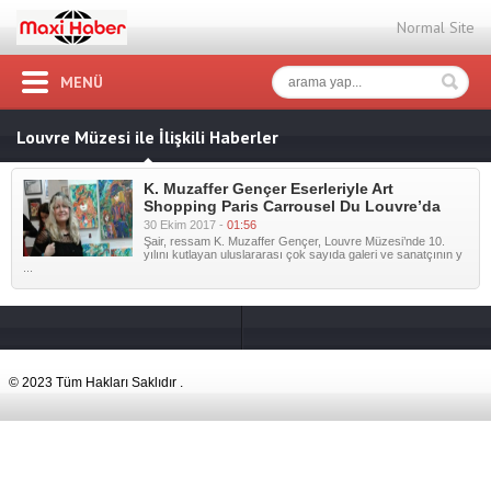
Normal Site
MENÜ
Louvre Müzesi ile İlişkili Haberler
K. Muzaffer Gençer Eserleriyle Art
Shopping Paris Carrousel Du Louvre’da
30 Ekim 2017 -
01:56
Şair, ressam K. Muzaffer Gençer, Louvre Müzesi’nde 10.
yılını kutlayan uluslararası çok sayıda galeri ve sanatçının y
...
© 2023 Tüm Hakları Saklıdır .