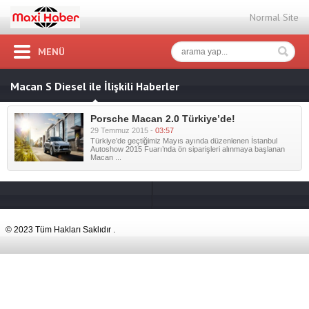
Normal Site
MENÜ
Macan S Diesel ile İlişkili Haberler
Porsche Macan 2.0 Türkiye’de!
29 Temmuz 2015 -
03:57
Türkiye’de geçtiğimiz Mayıs ayında düzenlenen İstanbul
Autoshow 2015 Fuarı’nda ön siparişleri alınmaya başlanan
Macan ...
© 2023 Tüm Hakları Saklıdır .