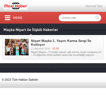
Normal Site
MENÜ
Maçka Nişart ile İlişkili Haberler
Nişart Maçka 1. Yaşını Karma Sergi İle
Kutluyor
12 Ağustos 2016 -
01:55
Nişart Maçka, “O Halde Sanat” adlı karma resim sergisine 10
– 21 Ağustos 2016 tarihleri arasında evsahipliği yapıyor. ...
© 2023 Tüm Hakları Saklıdır .