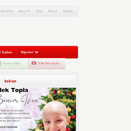
itene Ekle
Kayıt Ol
Giriş
Künye
İletişim
l Toplum
Diğerleri
Gazete Oku!
Eski Site Arşivi
Reklam