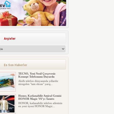
Arşivler
En Son Haberler
TECNO, Yeni Nesil Çerçevesiz
Konsept Telefonunu Duyurdu
Akıllı telefon dünyasında yıllardır
süregelen "tam ekran" yarış...
Honor, Katlanabilir Amiral Gemisi
HONOR Magic V6’yı Tanıttı
HONOR, katlanabilir telefon ailesinin
en yeni üyesi HONOR Magic...