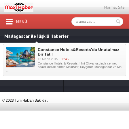
Normal Site
MENÜ
Madagascar ile İlişkili Haberler
Constance Hotels&Resorts’da Unutulmaz
Bir Tatil
13 Nisan 2015 -
03:45
Constance Hotels & Resorts, Hint Okyanusu’nda cennet
adalar olarak bilinen Maldivler, Seyşeller, Madagascar ve Ma
...
© 2023 Tüm Hakları Saklıdır .