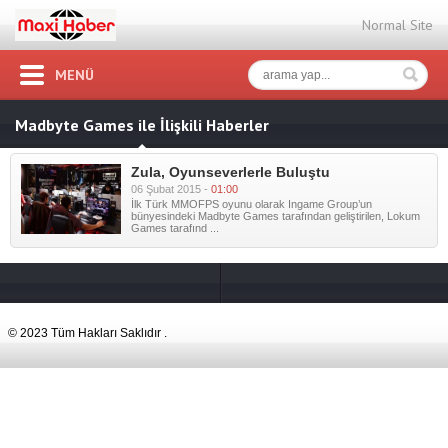
Normal Site
MENÜ
Madbyte Games ile İlişkili Haberler
Zula, Oyunseverlerle Buluştu
06 Şubat 2015 -
01:00
İlk Türk MMOFPS oyunu olarak Ingame Group’un
bünyesindeki Madbyte Games tarafından geliştirilen, Lokum
Games tarafınd ...
© 2023 Tüm Hakları Saklıdır .