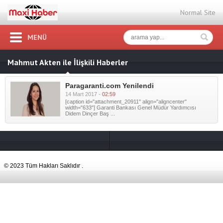
Normal Site
MENÜ
Mahmut Akten ile İlişkili Haberler
Paragaranti.com Yenilendi
14 Mart 2017 -
02:59
[caption id="attachment_20911" align="aligncenter"
width="633"] Garanti Bankası Genel Müdür Yardımcısı
Didem Dinçer Baş ...
© 2023 Tüm Hakları Saklıdır .