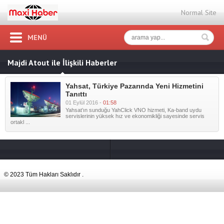
Normal Site
MENÜ
Majdi Atout ile İlişkili Haberler
Yahsat, Türkiye Pazarında Yeni Hizmetini
Tanıttı
01 Eylül 2016 -
01:58
Yahsat’ın sunduğu YahClick VNO hizmeti, Ka-band uydu
servislerinin yüksek hız ve ekonomikliği sayesinde servis
ortakl ...
© 2023 Tüm Hakları Saklıdır .