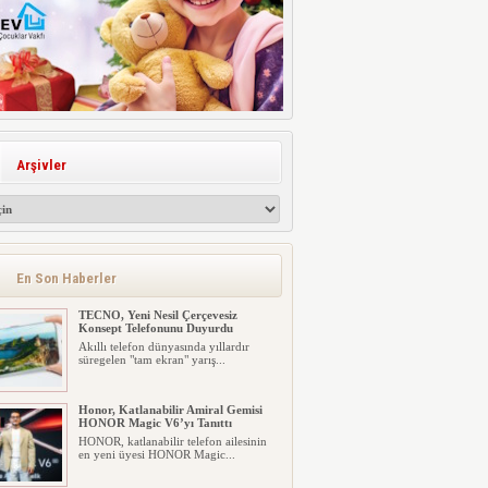
Arşivler
En Son Haberler
TECNO, Yeni Nesil Çerçevesiz
Konsept Telefonunu Duyurdu
Akıllı telefon dünyasında yıllardır
süregelen "tam ekran" yarış...
Honor, Katlanabilir Amiral Gemisi
HONOR Magic V6’yı Tanıttı
HONOR, katlanabilir telefon ailesinin
en yeni üyesi HONOR Magic...