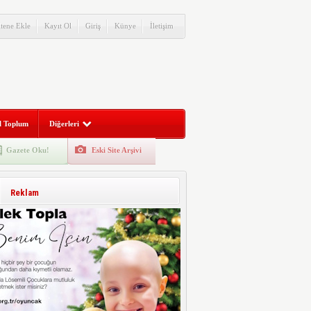
itene Ekle
Kayıt Ol
Giriş
Künye
İletişim
l Toplum
Diğerleri
Gazete Oku!
Eski Site Arşivi
Reklam