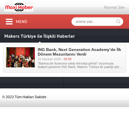
Normal Site
MENÜ
Makers Türkiye ile İlişkili Haberler
ING Bank, Next Generation Academy’de İlk
Dönem Mezunlarını Verdi
22 Haziran 2018 -
00:59
“Bankacılık lisansına sahip teknoloji şirketi” vizyonuyla
faaliyet gösteren ING Bank, Makers Türkiye ile yaptığı işbi ...
© 2023 Tüm Hakları Saklıdır .