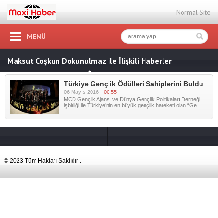
Normal Site
MENÜ
Maksut Coşkun Dokunulmaz ile İlişkili Haberler
Türkiye Gençlik Ödülleri Sahiplerini Buldu
06 Mayıs 2016 -
00:55
MCD Gençlik Ajansı ve Dünya Gençlik Politikaları Derneği
işbirliği ile Türkiye’nin en büyük gençlik hareketi olan “Ge ...
© 2023 Tüm Hakları Saklıdır .