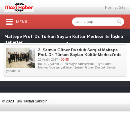
Normal Site
MENÜ
Maltepe Prof. Dr. Türkan Saylan Kültür Merkezi ile İlişkili
Haberler
2. Şermin Güner Dostluk Sergisi Maltepe
Prof. Dr. Türkan Saylan Kültür Merkezi’nde
20 Aralık 2017 -
00:55
İlki 2017 yılının 22-29 Mayıs tarihlerinde Fulya Sanat
Merkezi'nde gerçekleşen Şermin Güner Dostluk Sergisi
yabancı k ...
© 2023 Tüm Hakları Saklıdır .