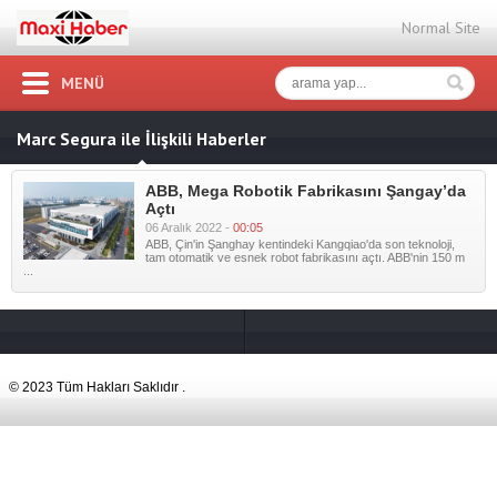
Normal Site
MENÜ
Marc Segura ile İlişkili Haberler
ABB, Mega Robotik Fabrikasını Şangay’da
Açtı
06 Aralık 2022 -
00:05
ABB, Çin'in Şanghay kentindeki Kangqiao'da son teknoloji,
tam otomatik ve esnek robot fabrikasını açtı. ABB'nin 150 m
...
© 2023 Tüm Hakları Saklıdır .