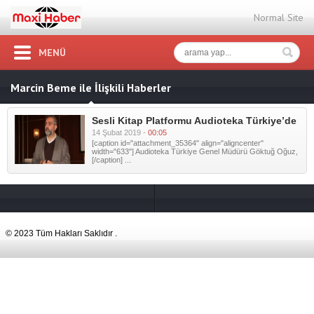
Normal Site
MENÜ
Marcin Beme ile İlişkili Haberler
Sesli Kitap Platformu Audioteka Türkiye’de
14 Şubat 2019 -
00:05
[caption id="attachment_35364" align="aligncenter"
width="633"] Audioteka Türkiye Genel Müdürü Göktuğ Oğuz,
[/caption] ...
© 2023 Tüm Hakları Saklıdır .