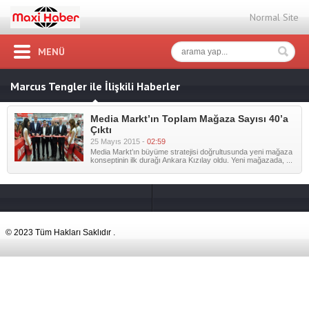
Normal Site
MENÜ
Marcus Tengler ile İlişkili Haberler
Media Markt’ın Toplam Mağaza Sayısı 40’a
Çıktı
25 Mayıs 2015 -
02:59
Media Markt’ın büyüme stratejisi doğrultusunda yeni mağaza
konseptinin ilk durağı Ankara Kızılay oldu. Yeni mağazada, ...
© 2023 Tüm Hakları Saklıdır .