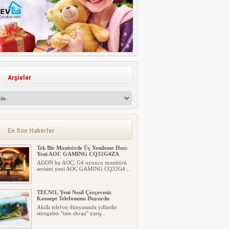
Arşivler
En Son Haberler
Tek Bir Monitörde Üç Yenileme Hızı:
Yeni AOC GAMING CQ32G4ZA
AGON by AOC, G4 oyuncu monitörü
serisini yeni AOC GAMING CQ32G4...
TECNO, Yeni Nesil Çerçevesiz
Konsept Telefonunu Duyurdu
Akıllı telefon dünyasında yıllardır
süregelen "tam ekran" yarış...