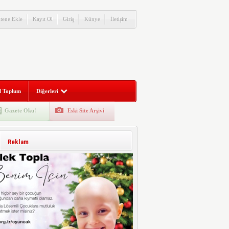
itene Ekle
Kayıt Ol
Giriş
Künye
İletişim
l Toplum
Diğerleri
Gazete Oku!
Eski Site Arşivi
Reklam