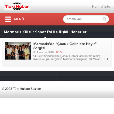
Normal Site
MENÜ
Marmaris Kültür Sanat Evi ile İlişkili Haberler
Marmaris’de “Çocuk Gelinlere Hayır”
Sergisi
08 Haziran 2016 -
00:55
“4. Selvi Sertdemir’de Çocuk Gelindi” adlı karma resim,
tiyatro ve şiir sergisinin Marmaris buluşması 31 Mayıs – 2 H
...
© 2023 Tüm Hakları Saklıdır .