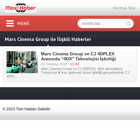
Normal Site
MENÜ
Mars Cinema Group ile İlişkili Haberler
Mars Cinema Group ve CJ 4DPLEX
Arasında “4DX” Teknolojisi İşbirliği
02 Temmuz 2015 -
01:48
Mars Cinema Group ve CJ 4DPLEX, 4DX teknolojisini
Türkiye’ye ilk kez getirmek üzere işbirliği gerçekleştirdi. CJ
4DPL ...
© 2023 Tüm Hakları Saklıdır .