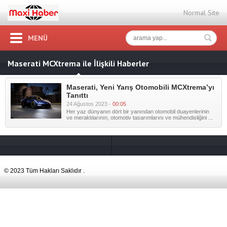
Normal Site
MENÜ
Maserati MCXtrema ile İlişkili Haberler
Maserati, Yeni Yarış Otomobili MCXtrema’yı
Tanıttı
24 Ağustos 2023 -
00:05
Her yaz dünyanın dört bir yanından otomobil duayenlerinin
ve meraklılarının, otomotiv tasarımlarını ve mühendisliğini ...
© 2023 Tüm Hakları Saklıdır .