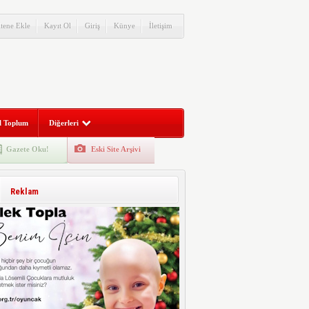
itene Ekle
Kayıt Ol
Giriş
Künye
İletişim
l Toplum
Diğerleri
Gazete Oku!
Eski Site Arşivi
Reklam