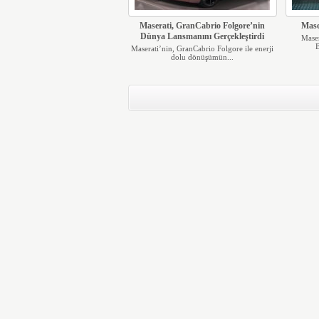
Maserati, GranCabrio Folgore’nin
Mase
Dünya Lansmanını Gerçekleştirdi
Maser
B
Maserati’nin, GranCabrio Folgore ile enerji
dolu dönüşümün...