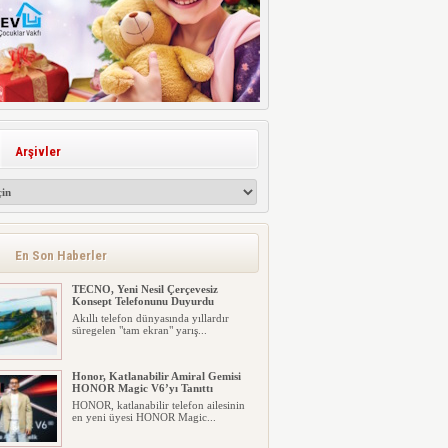
Arşivler
En Son Haberler
TECNO, Yeni Nesil Çerçevesiz
Konsept Telefonunu Duyurdu
Akıllı telefon dünyasında yıllardır
süregelen "tam ekran" yarış...
Honor, Katlanabilir Amiral Gemisi
HONOR Magic V6’yı Tanıttı
HONOR, katlanabilir telefon ailesinin
en yeni üyesi HONOR Magic...