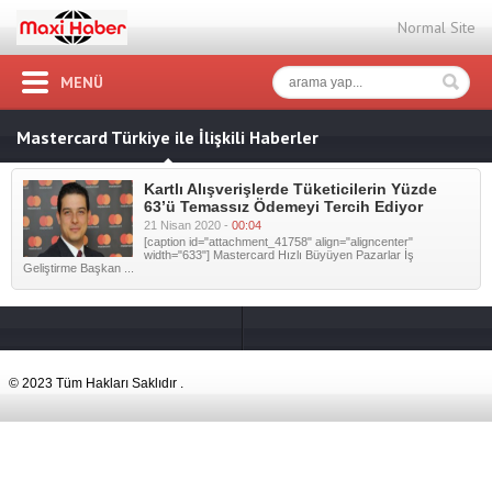
Normal Site
MENÜ
Mastercard Türkiye ile İlişkili Haberler
Kartlı Alışverişlerde Tüketicilerin Yüzde
63’ü Temassız Ödemeyi Tercih Ediyor
21 Nisan 2020 -
00:04
[caption id="attachment_41758" align="aligncenter"
width="633"] Mastercard Hızlı Büyüyen Pazarlar İş
Geliştirme Başkan ...
© 2023 Tüm Hakları Saklıdır .