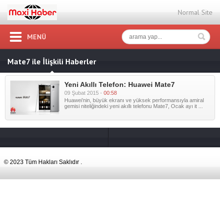
Normal Site
MENÜ
Mate7 ile İlişkili Haberler
Yeni Akıllı Telefon: Huawei Mate7
09 Şubat 2015 -
00:58
Huawei’nin, büyük ekranı ve yüksek performansıyla amiral
gemisi niteliğindeki yeni akıllı telefonu Mate7, Ocak ayı it ...
© 2023 Tüm Hakları Saklıdır .