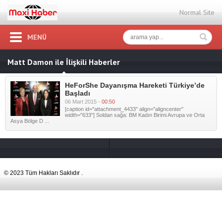
Normal Site
MENÜ
Matt Damon ile İlişkili Haberler
HeForShe Dayanışma Hareketi Türkiye’de
Başladı
06 Mart 2015 -
00:50
[caption id="attachment_4433" align="aligncenter"
width="633"] Soldan sağa: BM Kadın Birimi Avrupa ve Orta
Asya Bölge D ...
© 2023 Tüm Hakları Saklıdır .