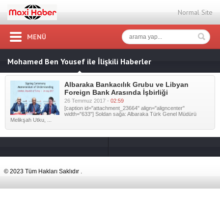
Normal Site
MENÜ
Mohamed Ben Yousef ile İlişkili Haberler
Albaraka Bankacılık Grubu ve Libyan
Foreign Bank Arasında İşbirliği
26 Temmuz 2017 -
02:59
[caption id="attachment_23664" align="aligncenter"
width="633"] Soldan sağa: Albaraka Türk Genel Müdürü
Melikşah Utku, ...
© 2023 Tüm Hakları Saklıdır .