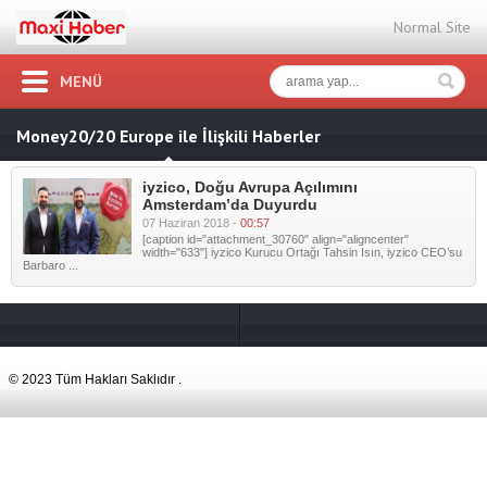
Normal Site
MENÜ
Money20/20 Europe ile İlişkili Haberler
iyzico, Doğu Avrupa Açılımını
Amsterdam’da Duyurdu
07 Haziran 2018 -
00:57
[caption id="attachment_30760" align="aligncenter"
width="633"] iyzico Kurucu Ortağı Tahsin Isın, iyzico CEO’su
Barbaro ...
© 2023 Tüm Hakları Saklıdır .