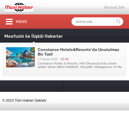
Normal Site
MENÜ
Moofushi ile İlişkili Haberler
Constance Hotels&Resorts’da Unutulmaz
Bir Tatil
13 Nisan 2015 -
03:45
Constance Hotels & Resorts, Hint Okyanusu’nda cennet
adalar olarak bilinen Maldivler, Seyşeller, Madagascar ve Ma
...
© 2023 Tüm Hakları Saklıdır .