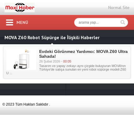
Normal Site
MENÜ
MOVA Z60 Robot Süpürge ile İlişkili Haberler
Evdeki Görünmez Yardımcı: MOVA Z60 Ultra
Sahada!
26 Şubat 2026 -
00:05
Tasarım ve yapay zekayı aynı çizgide buluşturan MOVA’nın
Türkiye’de satışa sunulan en yeni robot süpürge modeli Z60
U ...
© 2023 Tüm Hakları Saklıdır .