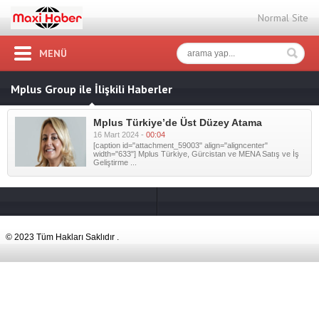
Normal Site
MENÜ
Mplus Group ile İlişkili Haberler
Mplus Türkiye’de Üst Düzey Atama
16 Mart 2024 -
00:04
[caption id="attachment_59003" align="aligncenter"
width="633"] Mplus Türkiye, Gürcistan ve MENA Satış ve İş
Geliştirme ...
© 2023 Tüm Hakları Saklıdır .