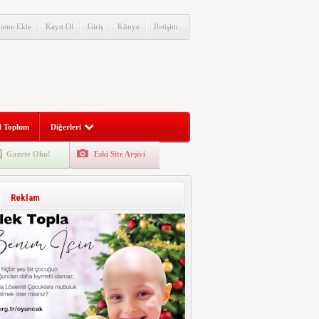
itene Ekle
Kayıt Ol
Giriş
Künye
İletişim
l Toplum
Diğerleri
Gazete Oku!
Eski Site Arşivi
Reklam