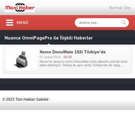
Normal Site
MENÜ
Nuance OmniPagePro ile İlişkili Haberler
Xerox DocuMate 152i Türkiye’de
02 Şubat 2016 -
00:58
Xerox’un tarayıcı serisi DocuMate ürün ailesine yeni bir ürün
daha ekleniyor. Dünya ile aynı anda Türkiye’de de satış ...
© 2023 Tüm Hakları Saklıdır .