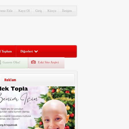
itene Ekle
Kayıt Ol
Giriş
Künye
İletişim
l Toplum
Diğerleri
Gazete Oku!
Eski Site Arşivi
Reklam