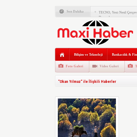
Son Dakika
TECNO, Yeni Nesil Çerçev
Duyurdu
Honor, Katlanabilir Amir
Tanıttı
“Bilişim 500 – İlk Beşyüz B
Sonuçlandı
Kaçkarlar’da UTMB Heyec
Bilişim ve Teknoloji
Bankacılık & Fi
Pazarama, Google Cloud Al
Diploma Yetmiyor: Haliç Ü
Foto Galeri
Video Galeri
T
Modelini Başlattı
“ARKHE: Hafızanın Rahmi
"Okan Yılmaz" ile İlişkili Haberler
Sergisi Boho Galeri’de Açı
Fujifilm, Şipşak Fotoğraf 
Gümüş Rengini Tanıttı
GHTC ve Temos Internation
Xiaomi SkyNomad Tanıtıld