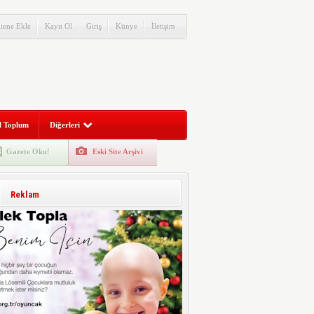
itene Ekle
Kayıt Ol
Giriş
Künye
İletişim
l Toplum
Diğerleri
Gazete Oku!
Eski Site Arşivi
Reklam