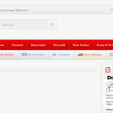
S
esiz Konsept Telefonunu
al Gemisi HONOR Magic V6’yı
ilişim Şirketi Araştırması”
anı 2. Defa Büyüyor
nans
Otomotiv
Röportajlar
Havacılık
Köşe Yazıları
Kamu & Sivi
tyapısına Geçti
niversitesi “Aranan Mezun”
elif Hakları
Döviz Kurları
Otomotiv
Hava Durumu
 ve Kadim Eşikler” Karma
ldı
Makinesi instax mini 99’un
al Stratejik Ortaklık Kurdu
ı