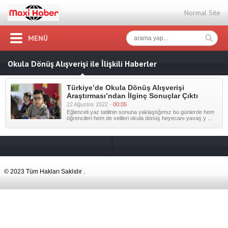
Normal Site
MENÜ
Okula Dönüş Alışverişi ile İlişkili Haberler
Türkiye’de Okula Dönüş Alışverişi
Araştırması’ndan İlginç Sonuçlar Çıktı
22 Ağustos 2022 -
00:05
Eğlenceli yaz tatilinin sonuna yaklaştığımız bu günlerde hem
öğrencileri hem de velileri okula dönüş heyecanı yavaş y ...
© 2023 Tüm Hakları Saklıdır .