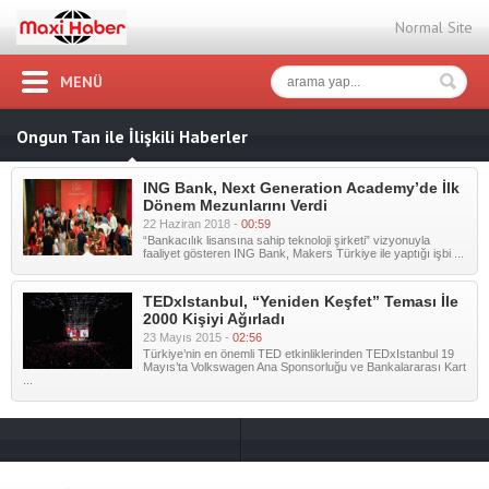
Normal Site
MENÜ
Ongun Tan ile İlişkili Haberler
ING Bank, Next Generation Academy’de İlk
Dönem Mezunlarını Verdi
22 Haziran 2018 -
00:59
“Bankacılık lisansına sahip teknoloji şirketi” vizyonuyla
faaliyet gösteren ING Bank, Makers Türkiye ile yaptığı işbi ...
TEDxIstanbul, “Yeniden Keşfet” Teması İle
2000 Kişiyi Ağırladı
23 Mayıs 2015 -
02:56
Türkiye’nin en önemli TED etkinliklerinden TEDxIstanbul 19
Mayıs’ta Volkswagen Ana Sponsorluğu ve Bankalararası Kart
...