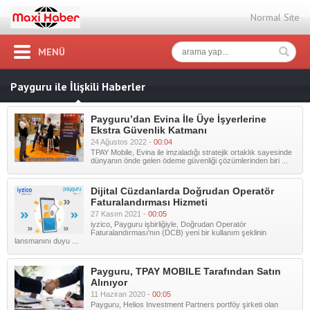
Normal Site
MENÜ
Payguru ile İlişkili Haberler
Payguru’dan Evina İle Üye İşyerlerine
Ekstra Güvenlik Katmanı
24 Ağustos 2022 -
00:04
TPAY Mobile, Evina ile imzaladığı stratejik ortaklık sayesinde
dünyanın önde gelen ödeme güvenliği çözümlerinden biri ...
Dijital Cüzdanlarda Doğrudan Operatör
Faturalandırması Hizmeti
27 Kasım 2021 -
00:05
iyzico, Payguru işbirliğiyle, Doğrudan Operatör
Faturalandırması'nın (DCB) yeni bir kullanım şeklinin
lansmanını duyu ...
Payguru, TPAY MOBILE Tarafından Satın
Alınıyor
11 Haziran 2020 -
00:05
Payguru, Helios Investment Partners portföy şirketi olan