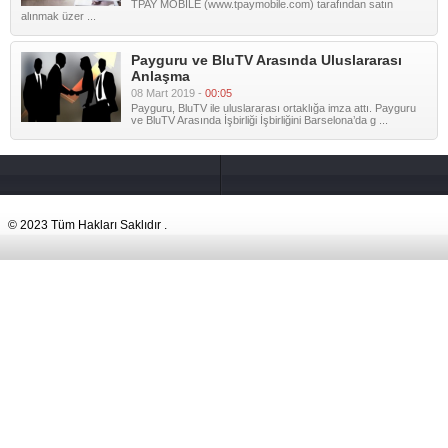
TPAY MOBILE (www.tpaymobile.com) tarafından satın
alınmak üzer ...
Payguru ve BluTV Arasında Uluslararası
Anlaşma
08 Mart 2019 -
00:05
Payguru, BluTV ile uluslararası ortaklığa imza attı. Payguru
ve BluTV Arasında İşbirliği İşbirliğini Barselona’da g ...
© 2023 Tüm Hakları Saklıdır .