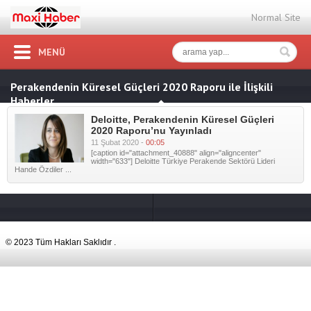
Normal Site
MENÜ
Perakendenin Küresel Güçleri 2020 Raporu ile İlişkili
Haberler
Deloitte, Perakendenin Küresel Güçleri
2020 Raporu’nu Yayınladı
11 Şubat 2020 -
00:05
[caption id="attachment_40888" align="aligncenter"
width="633"] Deloitte Türkiye Perakende Sektörü Lideri
Hande Özdiler ...
© 2023 Tüm Hakları Saklıdır .